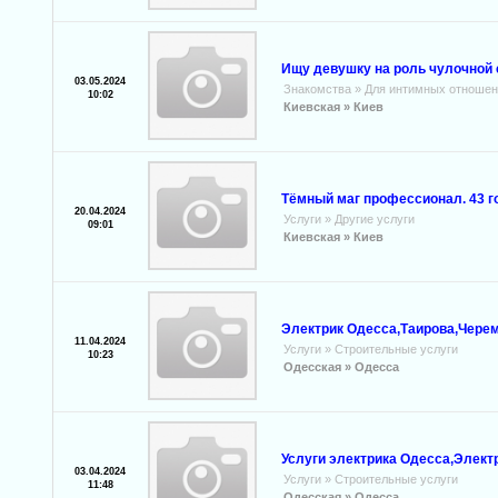
Ищу девушку на роль чулочной
03.05.2024
Знакомства
»
Для интимных отношен
10:02
Киевская »
Киев
Тёмный маг профессионал. 43 го
20.04.2024
Услуги
»
Другие услуги
09:01
Киевская »
Киев
Электрик Одесса,Таирова,Черем
11.04.2024
Услуги
»
Строительные услуги
10:23
Одесская »
Одесса
Услуги электрика Одесса,Эле
03.04.2024
Услуги
»
Строительные услуги
11:48
Одесская »
Одесса