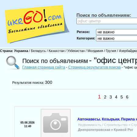
Поиск по объявлениям:
Регион:
Категория:
Страна:
Украина
/
Беларусь
/
Казахстан
/
Узбекистан
/
Молдавия
/
Грузия
/
Азербайдж
- "офис цент
Поиск по объявлениям
Главная страница сайта
Страница результатов поиска
-
- "офис ц
300
Результатов поиска:
1
2
3
4
5
6
Автонавесы. Козырьки. Перила н
05.08.2026
Недвижимость / Строительство
»
Стр
11:40
Днепропетровская »
Кривой Рог