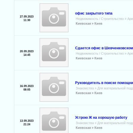
офис закрытого типа
27.09.2023
Недвижимость / Строительство
»
Аре
11:30
Киевская »
Киев
Сдается офис в Шевченковском
20.09.2023
Недвижимость / Строительство
»
Аре
14:45
Киевская »
Киев
Руководитель в поиске помощн
16.09.2023
Знакомства
»
Для материальной под
08:05
Киевская »
Киев
Устрою Ж на хорошую работу
13.09.2023
Знакомства
»
Для материальной под
21:24
Киевская »
Киев