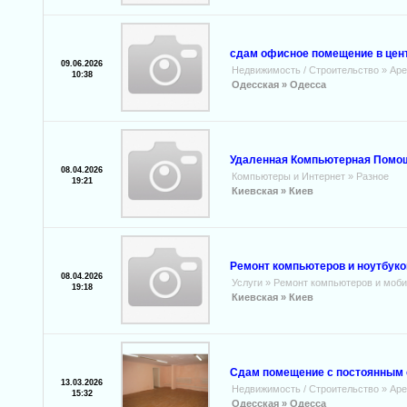
cдам офисное помещение в цен
09.06.2026
Недвижимость / Строительство
»
Аре
10:38
Одесская »
Одесса
Удаленная Компьютерная Помо
08.04.2026
Компьютеры и Интернет
»
Разное
19:21
Киевская »
Киев
Ремонт компьютеров и ноутбуко
08.04.2026
Услуги
»
Ремонт компьютеров и моб
19:18
Киевская »
Киев
Сдам помещение с постоянным с
13.03.2026
Недвижимость / Строительство
»
Аре
15:32
Одесская »
Одесса