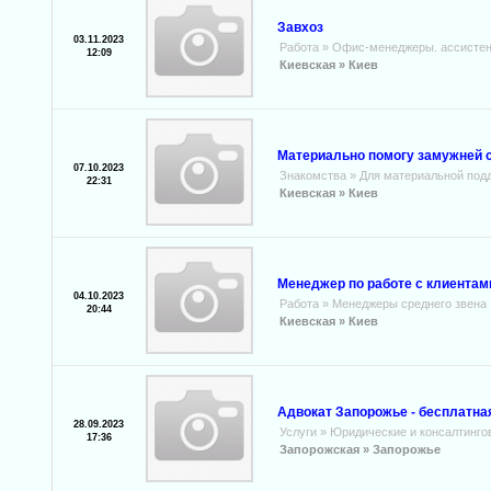
Завхоз
03.11.2023
Работа
»
Офис-менеджеры. ассистен
12:09
Киевская »
Киев
Материально помогу замужней 
07.10.2023
Знакомства
»
Для материальной под
22:31
Киевская »
Киев
Менеджер по работе с клиентами
04.10.2023
Работа
»
Менеджеры среднего звена
20:44
Киевская »
Киев
Адвокат Запорожье - бесплатна
28.09.2023
Услуги
»
Юридические и консалтинго
17:36
Запорожская »
Запорожье