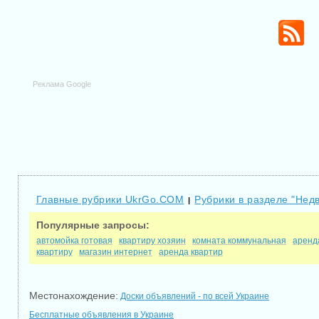
Реклама Google
Главные рубрики UkrGo.COM
Рубрики в разделе "Нед
|
Популярные запросы:
автомойка готовая
квартиру хозяин
комната коммунальная
аренд
квартиру
магазин интернет
аренда квартир
Местонахождение:
Доски объявлений - по всей Украине
Бесплатные объявления в Украине