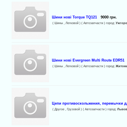
Шини нові Torque TQ121
9000 грн.
( Шины , Легковой ) ( Автозапчасти ) город:
Ужгор
Шини нові Evergreen Multi Route EDR51
( Шины , Легковой ) ( Автозапчасти ) город:
Житом
Цепи противоскольжения, перемычки дл
( Другое , Грузовой ) ( Автозапчасти ) город:
Льво