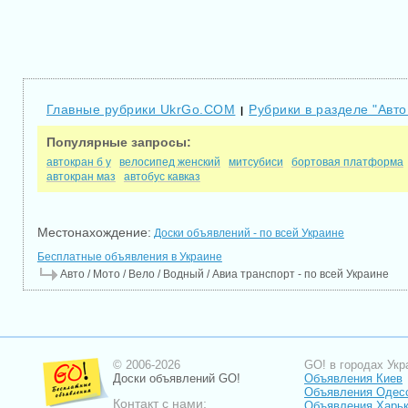
Главные рубрики UkrGo.COM
Рубрики в разделе "Авто
|
Популярные запросы:
автокран б у
велосипед женский
митсубиси
бортовая платформа
автокран маз
автобус кавказ
Местонахождение:
Доски объявлений - по всей Украине
Бесплатные объявления в Украине
Авто / Мото / Вело / Водный / Авиа транспорт - по всей Украине
© 2006-2026
GO! в городах Укр
Доски объявлений GO!
Объявления Киев
Объявления Одес
Контакт с нами:
Объявления Харь