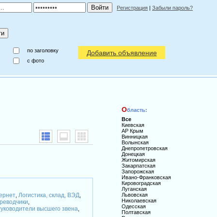
Регистрация
|
Забыли пароль?
по заголовку
Добавить объявление
c фото
О
бласть:
Все
Киевская
АР Крым
Винницкая
Волынская
Днепропетровская
Донецкая
Житомирская
Закарпатская
Запорожская
Ивано-Франковская
Кировоградская
Луганская
тернет
Логистика, склад, ВЭД
Львовская
,
,
Николаевская
реводчики
,
Одесская
уководители высшего звена
,
Полтавская