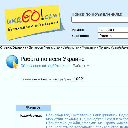
Поиск по объявлениям:
Регион:
Категория:
Страна:
Украина
/
Беларусь
/
Казахстан
/
Узбекистан
/
Молдавия
/
Грузия
/
Азербайдж
Работа по всей Украине
Объявления по всей Украине
Работа
-
10621
Количество объявлений в рубрике:
Фильтры
Подрубрики:
Производство
Бухгалтерия, банк, финансы
Води
,
,
Маркетинг, реклама, PR
Менеджеры среднего зв
,
Полиграфия, дизайн, оформление
Право, консал
,
Специалисты по персоналу
Строительство, нед
,