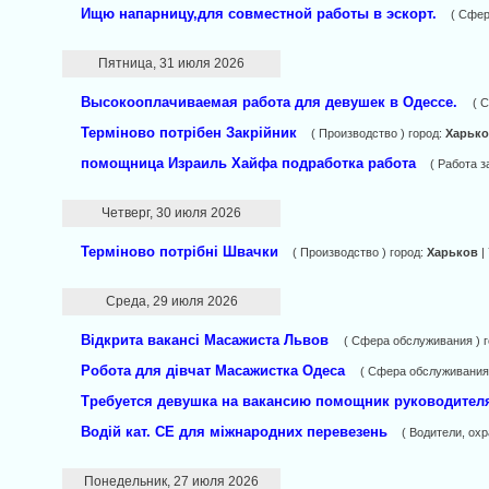
Ищю напарницу,для совместной работы в эскорт.
( Сфер
Пятница, 31 июля 2026
Выcокооплачиваeмая работа для девушек в Одессе.
( 
Терміново потрібен Закрійник
( Производство ) город:
Харьк
помощница Израиль Хайфа подработка работа
( Работа з
Четверг, 30 июля 2026
Терміново потрібні Швачки
( Производство ) город:
Харьков
|
Среда, 29 июля 2026
Відкрита вакансі Масажиста Львов
( Сфера обслуживания ) 
Робота для дівчат Масажистка Одеса
( Сфера обслуживания 
Требуется девушка на вакансию помощник руководите
Водій кат. CE для міжнародних перевезень
( Водители, охр
Понедельник, 27 июля 2026