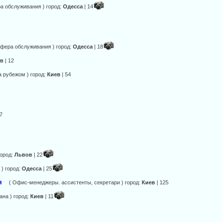
а обслуживания ) город:
Одесса
| 14
Сфера обслуживания ) город:
Одесса
| 18
ов
| 12
а рубежом ) город:
Киев
| 54
 7
город:
Львов
| 22
) город:
Одесса
| 25
ля
( Офис-менеджеры. ассистенты, секретари ) город:
Киев
| 125
ана ) город:
Киев
| 11