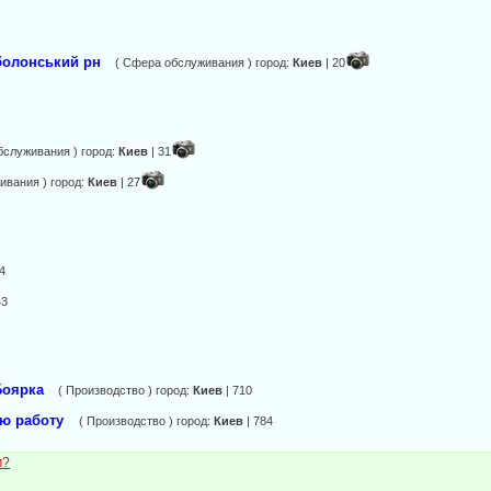
болонський рн
( Сфера обслуживания ) город:
Киев
| 20
бслуживания ) город:
Киев
| 31
ивания ) город:
Киев
| 27
4
43
Боярка
( Производство ) город:
Киев
| 710
ую работу
( Производство ) город:
Киев
| 784
м?