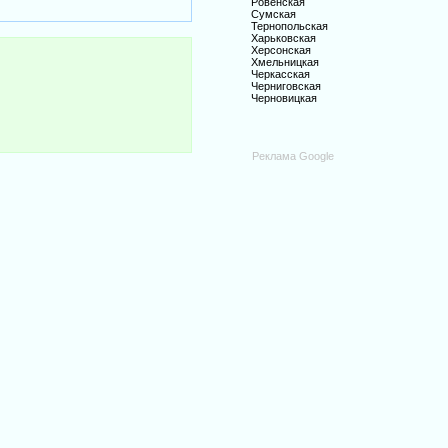
Ровенская
Сумская
Тернопольская
Харьковская
Херсонская
Хмельницкая
Черкасская
Черниговская
Черновицкая
Реклама Google