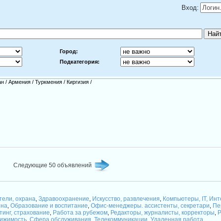
Вход:
Город:
Подкатегория:
ан
/
Армения
/
Туркмения
/
Киргизия
/
Следующие 50 объявлений
тели, охрана
Здравоохранение
Искусство, развлечения
Компьютеры, IT, Ин
,
,
,
ена
Образование и воспитание
Офис-менеджеры. ассистенты, секретари
Пе
,
,
,
тинг, страхование
Работа за рубежом
Редакторы, журналисты, корректоры
Р
,
,
,
вижимость
Сфера обслуживания
Телекоммуникации
Удаленная работа
,
,
,