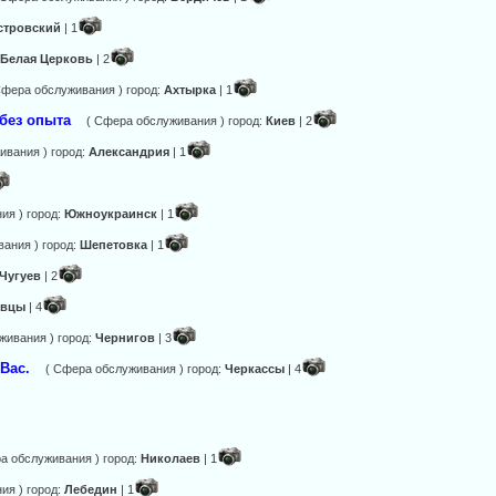
стровский
| 1
:
Белая Церковь
| 2
Сфера обслуживания ) город:
Ахтырка
| 1
 без опыта
( Сфера обслуживания ) город:
Киев
| 2
ивания ) город:
Александрия
| 1
ия ) город:
Южноукраинск
| 1
ания ) город:
Шепетовка
| 1
Чугуев
| 2
овцы
| 4
живания ) город:
Чернигов
| 3
 Вас.
( Сфера обслуживания ) город:
Черкассы
| 4
а обслуживания ) город:
Николаев
| 1
ия ) город:
Лебедин
| 1