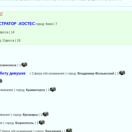
м?
НІСТРАТОР -ХОСТЕС
город: Киев | 7
десса | 14
д: Одесса | 18
ознесенск
| 1
аботу девушек
( Сфера обслуживания ) город:
Владимир-Волынский
| 1
живания ) город:
Краматорск
| 1
вания ) город:
Бровары
| 1
я ) город:
Борисполь
| 1
 Сфера обслуживания ) город:
Бердичев
| 1