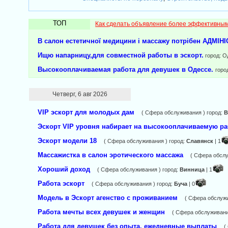
ТОП
Как сделать объявление более эффективны
В салон естетичної медицини і массажу потрібен АДМІ
Ищю напарницу,для совместной работы в эскорт.
город: О
Выcокооплачиваeмая работа для девушек в Одессе.
горо
Четверг, 6 авг 2026
VIP эскорт для молодых дам
( Сфера обслуживания ) город:
В
Эскорт VIP уровня набирает на высокооплачиваемую р
Эскорт модели 18
( Сфера обслуживания ) город:
Славянск
| 1
Массажистка в салон эротического массажа
( Сфера обслу
Хороший доход
( Сфера обслуживания ) город:
Винница
| 1
Работа эскорт
( Сфера обслуживания ) город:
Буча
| 0
Модель в Эскорт агенство с проживанием
( Сфера обслужи
Работа мечты всех девушек и женщин
( Сфера обслуживани
Работа для девушек без опыта, ежедневные выплаты
(