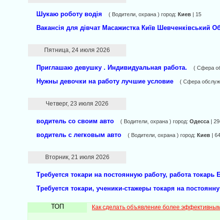
Шукаю роботу водія
( Водители, охрана ) город:
Киев
| 15
Вакансія для дівчат Масажистка Київ Шевченківський О
Пятница, 24 июля 2026
Приглашаю девушку . Индивидуальная работа.
( Сфера о
Нужны девочки на работу лучшие условие
( Сфера обслуж
Четверг, 23 июля 2026
водитель со своим авто
( Водители, охрана ) город:
Одесса
| 29
водитель с легковым авто
( Водители, охрана ) город:
Киев
| 6
Вторник, 21 июля 2026
Требуется токари на постоянную работу, работа токарь 
Требуется токари, ученики-стажеры токаря на постоянн
ТОП
Как сделать объявление более эффективны