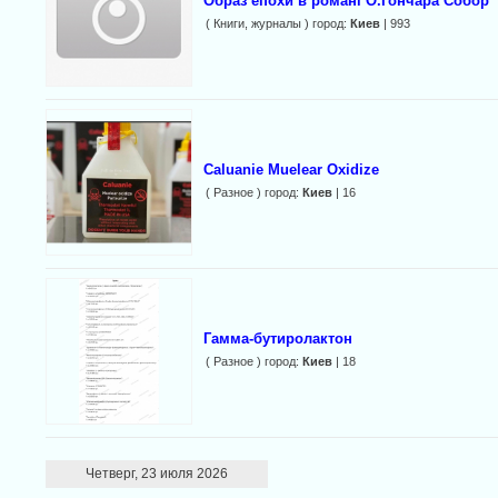
Образ епохи в романі О.Гончара Собор
( Книги, журналы ) город:
Киев
| 993
Caluanie Muelear Oxidize
( Разное ) город:
Киев
| 16
Гамма-бутиролактон
( Разное ) город:
Киев
| 18
Четверг, 23 июля 2026