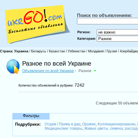
Поиск по объявлениям:
Регион:
Категория:
Страна:
Украина
/
Беларусь
/
Казахстан
/
Узбекистан
/
Молдавия
/
Грузия
/
Азербайдж
Разное по всей Украине
Объявления по всей Украине
Разное
-
7242
Количество объявлений в рубрике:
Следующие 50 объявл
Фильтры
Подрубрики:
Отдам / Приму в дар
Оружие
Коллекционирование
,
,
,
Медицинские товары
Живые цветы, семена, расса
,