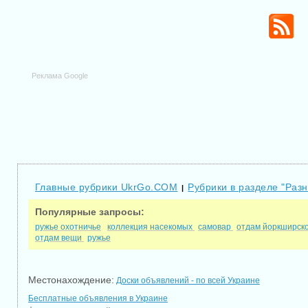
Реклама Google
Главные рубрики UkrGo.COM
Рубрики в разделе "Разн
|
Популярные запросы:
ружье охотничье
коллекция насекомых
самовар
отдам йоркширск
отдам вещи
ружье
Местонахождение:
Доски объявлений - по всей Украине
Бесплатные объявления в Украине