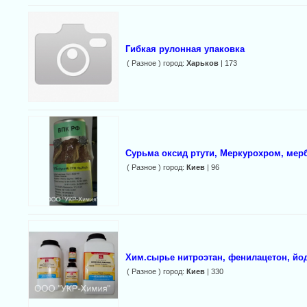
Гибкая рулонная упаковка
( Разное ) город:
Харьков
| 173
Сурьма оксид ртути, Меркурохром, мер
( Разное ) город:
Киев
| 96
Хим.сырье нитроэтан, фенилацетон, йод
( Разное ) город:
Киев
| 330