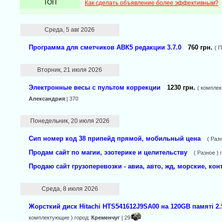
ТОП
Как сделать объявление более эффективным?
Среда, 5 авг 2026
Программа для сметчиков АВК5 редакции 3.7.0
760 грн.
( 
Вторник, 21 июля 2026
Электронные весы с пультом коррекции
1230 грн.
( комплек
Александрия
| 370
Понедельник, 20 июля 2026
Сип номер код 38 припейд прямой, мобильный цена
( Раз
Продам сайт по магии, эзотерике и целительству
( Разное ) 
Продаю сайт грузоперевозки - авиа, авто, жд, морские, ко
Среда, 8 июля 2026
Жорсткий диск Hitachi HTS541612J9SA00 на 120GB памяті 2
комплектующие ) город:
Кременчуг
| 29