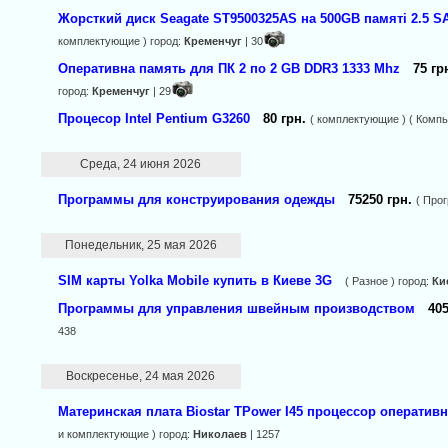
Жорсткий диск Seagate ST9500325AS на 500GB памяті 2.5 S
комплектующие ) город:
Кременчуг
| 30
Оперативна память для ПК 2 по 2 GB DDR3 1333 Mhz
75 гр
город:
Кременчуг
| 29
Процесор Intel Pentium G3260
80 грн.
( комплектующие ) ( Комп
Среда, 24 июня 2026
Программы для конструирования одежды
75250 грн.
( Про
Понедельник, 25 мая 2026
SIM карты Yolka Mobile купить в Киеве 3G
( Разное ) город:
Ки
Программы для управления швейным производством
40
438
Воскресенье, 24 мая 2026
Материнская плата Biostar TPower I45 процессор оператив
и комплектующие ) город:
Николаев
| 1257