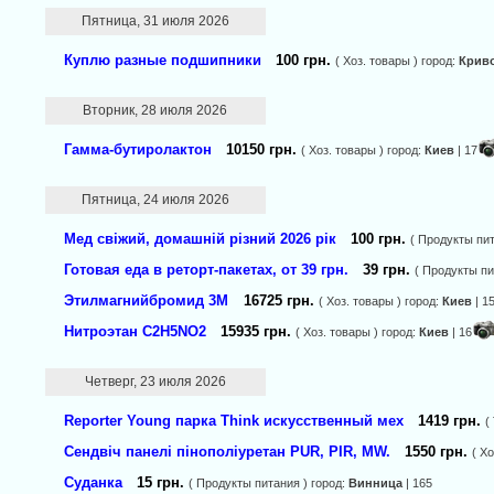
Пятница, 31 июля 2026
Куплю разные подшипники
100 грн.
( Хоз. товары ) город:
Криво
Вторник, 28 июля 2026
Гамма-бутиролактон
10150 грн.
( Хоз. товары ) город:
Киев
| 17
Пятница, 24 июля 2026
Мед свіжий, домашній різний 2026 рік
100 грн.
( Продукты пит
Готовая еда в реторт-пакетах, от 39 грн.
39 грн.
( Продукты пи
Этилмагнийбромид 3М
16725 грн.
( Хоз. товары ) город:
Киев
| 1
Нитроэтан C2H5NO2
15935 грн.
( Хоз. товары ) город:
Киев
| 16
Четверг, 23 июля 2026
Reporter Young парка Think искусственный мех
1419 грн.
(
Сендвіч панелі пінополіуретан PUR, PIR, MW.
1550 грн.
( Х
Суданка
15 грн.
( Продукты питания ) город:
Винница
| 165