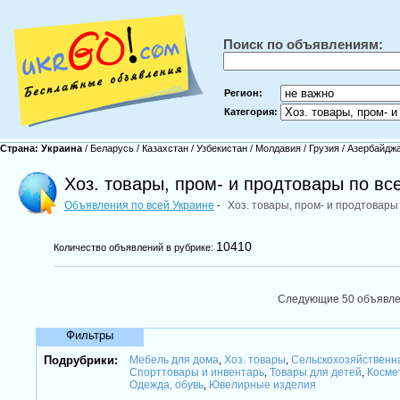
Поиск по объявлениям:
Регион:
Категория:
Страна:
Украина
/
Беларусь
/
Казахстан
/
Узбекистан
/
Молдавия
/
Грузия
/
Азербайдж
Хоз. товары, пром- и продтовары по вс
Объявления по всей Украине
Хоз. товары, пром- и продтовар
-
10410
Количество объявлений в рубрике:
Следующие 50 объявл
Фильтры
Подрубрики:
Мебель для дома
Хоз. товары
Сельскохозяйственн
,
,
Спорттовары и инвентарь
Товары для детей
Косме
,
,
Одежда, обувь
Ювелирные изделия
,