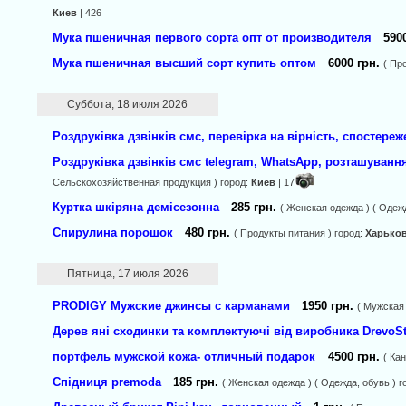
Киев
| 426
Мука пшеничная первого сорта опт от производителя
590
Мука пшеничная высший сорт купить оптом
6000 грн.
( Пр
Суббота, 18 июля 2026
Роздруківка дзвінків смс, перевірка на вірність, спостере
Роздруківка дзвінків смс telegram, WhatsApp, розташуванн
Сельскохозяйственная продукция ) город:
Киев
| 17
Куртка шкіряна демісезонна
285 грн.
( Женская одежда ) ( Одежд
Спирулина порошок
480 грн.
( Продукты питания ) город:
Харько
Пятница, 17 июля 2026
PRODIGY Мужские джинсы с карманами
1950 грн.
( Мужская 
Дерев яні сходинки та комплектуючі від виробника DrevoSt
портфель мужской кожа- отличный подарок
4500 грн.
( Ка
Спідниця premoda
185 грн.
( Женская одежда ) ( Одежда, обувь ) г