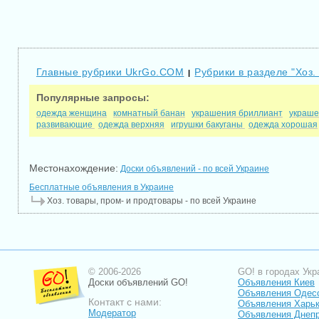
Главные рубрики UkrGo.COM
Рубрики в разделе "Хоз.
|
Популярные запросы:
одежда женщина
комнатный банан
украшения бриллиант
украше
развивающие
одежда верхняя
игрушки бакуганы
одежда хорошая
Местонахождение:
Доски объявлений - по всей Украине
Бесплатные объявления в Украине
Хоз. товары, пром- и продтовары - по всей Украине
© 2006-2026
GO! в городах Укр
Доски объявлений GO!
Объявления Киев
Объявления Одес
Контакт с нами:
Объявления Харь
Модератор
Объявления Днепр