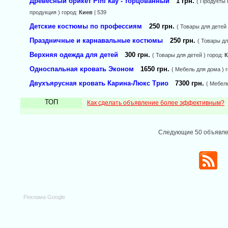
Древесный брикет Pini kay - торцованный
1 грн.
( Продукты 
продукция ) город:
Киев
| 539
Детские костюмы по профессиям
250 грн.
( Товары для детей 
Праздничные и карнавальные костюмы
250 грн.
( Товары дл
Верхняя одежда для детей
300 грн.
( Товары для детей ) город:
К
Односпальная кровать Эконом
1650 грн.
( Мебель для дома ) 
Двухъярусная кровать Карина-Люкс Трио
7300 грн.
( Мебель
ТОП
Как сделать объявление более эффективным?
Следующие 50 объявл
Реклама Google