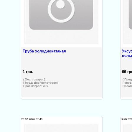
Труба холоднокатаная
Уксу
цель
1 грн.
66 гр
( Хоз. товары )
( Прод
Город:
Днепропетровск
Город
Просмотров: 399
Просм
20.07.2026 07:40
19.07.20