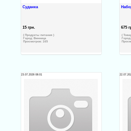
Суданка
Набо
15 грн.
675 г
( Продукты питания )
( Това
Город:
Винница
Город
Просмотров: 165
Просм
23.07.2026 08:01
22.07.20