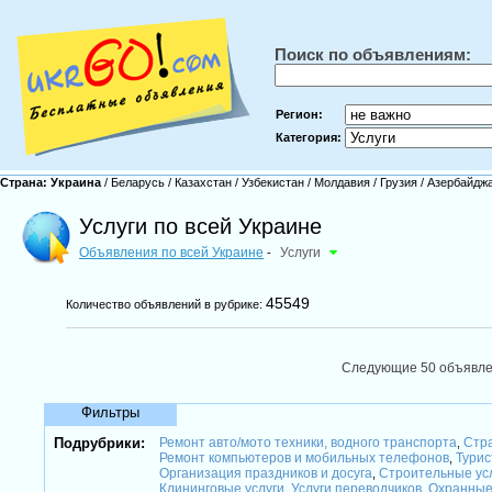
Поиск по объявлениям:
Регион:
Категория:
Страна:
Украина
/
Беларусь
/
Казахстан
/
Узбекистан
/
Молдавия
/
Грузия
/
Азербайдж
Услуги по всей Украине
Объявления по всей Украине
Услуги
-
45549
Количество объявлений в рубрике:
Следующие 50 объявл
Фильтры
Подрубрики:
Ремонт авто/мото техники, водного транспорта
Стра
,
Ремонт компьютеров и мобильных телефонов
Турис
,
Организация праздников и досуга
Строительные ус
,
Клининговые услуги
Услуги переводчиков
Охранные
,
,