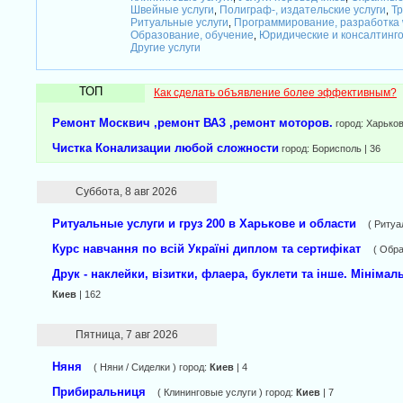
Швейные услуги
Полиграф-, издательские услуги
Тр
,
,
Ритуальные услуги
Программирование, разработка
,
Образование, обучение
Юридические и консалтинг
,
Другие услуги
ТОП
Как сделать объявление более эффективным?
Ремонт Москвич ,ремонт ВАЗ ,ремонт моторов.
город: Харьков
Чистка Конализации любой сложности
город: Борисполь | 36
Суббота, 8 авг 2026
Ритуальные услуги и груз 200 в Харькове и области
( Ритуа
Курс навчання по всій Україні диплом та сертифікат
( Обра
Друк - наклейки, візитки, флаера, буклети та інше. Мінімаль
Киев
| 162
Пятница, 7 авг 2026
Няня
( Няни / Cиделки ) город:
Киев
| 4
Прибиральниця
( Клининговые услуги ) город:
Киев
| 7