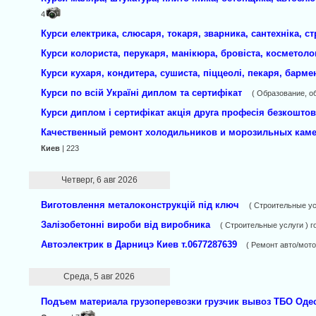
4
Курси електрика, слюсаря, токаря, зварника, сантехніка, с
Курси колориста, перукаря, манікюра, бровіста, косметолог
Курси кухаря, кондитера, сушиста, піццеолі, пекаря, барме
Курси по всій Україні диплом та сертифікат
( Образование, о
Курси диплом і сертифікат акція друга професія безкошто
Качественный ремонт холодильников и морозильных каме
Киев
| 223
Четверг, 6 авг 2026
Виготовлення металоконструкцій під ключ
( Строительные ус
Залізобетонні вироби від виробника
( Строительные услуги ) г
Автоэлектрик в Дарницэ Киев т.0677287639
( Ремонт авто/мото
Среда, 5 авг 2026
Подъем материала грузоперевозки грузчик вывоз ТБО Оде