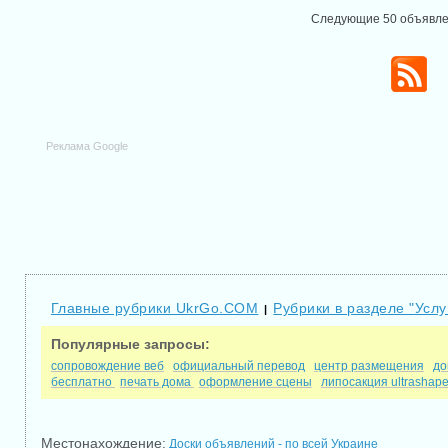
Следующие 50 объявл
Реклама Google
Главные рубрики UkrGo.COM
Рубрики в разделе "Услу
|
Популярные запросы:
сопровождение веб
официальный перевод
центр размещения
до
бесплатно
печать дома
оформление сцены
липосакция ultrashap
Местонахождение:
Доски объявлений - по всей Украине