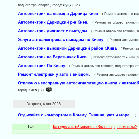
водного транспорта ) город:
Луцк
| 123
Автоэлектрик на выезд в Дарницэ Киев
( Ремонт авто/мото тех
Автоэлектрик Дарницкий р-н Киев.
( Ремонт авто/мото техники, 
Автоэлектрик диагност с выездом
( Ремонт авто/мото техники, 
Услуги автоэлектрика с выездом по Киеву
( Ремонт авто/мото 
Автоэлектрик выездной Дарницкий район г.Кива
( Ремонт ав
Автоэлектрик на Березняках Киев
( Ремонт авто/мото техники, в
Автоэлектрик По Киеву
( Ремонт авто/мото техники, водного трансп
Ремонт електрики у авто з виїздом,
( Ремонт авто/мото техники,
Отключю неисправную автосигнализацию выезд к автомо
город:
Киев
| 330
Вторник, 4 авг 2026
Отдыхайте с комфортом в Крыму. Тишина, уют и море.
( 
ТОП
Как сделать объявление более эффективным?