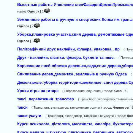
Высотные работы Утепление стенФасадовДомовПромышле
город:
Одесса
| 1
Землянные работы в ручную и спецтехник Копка ям транш
Одесса
| 2
Уборка,планировка участка,спил дерева, демонтажные Од
Одесса
| 3
Поліграфічний друк наклейки, флаера, упаковка , пр
( Поли
Друк - наклейки, візитки, флаера, буклети та інше.
( Полигра
Корчевание пней.обрезка деревьев,сада,спил дерева,убор
Спиливание дерев,демонтаж ,земляные в ручную Одеса
(
Демонтажые, уборка территории,земляные ,спил дерева О
Уроки игры на гитаре
( Образование, обучение ) город:
Киев
| 71
таксі .перевезення .трансфер
( Транспорт, экспедитор, таможенны
такси
( Транспорт, экспедитор, таможенные услуги ) город:
Чернигов
| 
такси услуги
( Транспорт, экспедитор, таможенные услуги ) город:
Дне
Курси психолога, дієтолога, масажиста, ювеліра, бухгалтер
Курси маляра, штукатура, плиточника, бетонщика, автослю