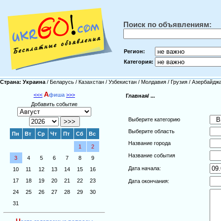
Поиск по объявлениям:
Регион:
Категория:
Страна:
Украина
/
Беларусь
/
Казахстан
/
Узбекистан
/
Молдавия
/
Грузия
/
Азербайдж
А
<<<
фиша
>>>
Главная/
...
Добавить событие
Выберите категорию
Выберите область
Пн
Вт
Ср
Чт
Пт
Сб
Вс
Название города
1
2
Название события
3
4
5
6
7
8
9
Дата начала:
10
11
12
13
14
15
16
17
18
19
20
21
22
23
Дата окончания:
24
25
26
27
28
29
30
31