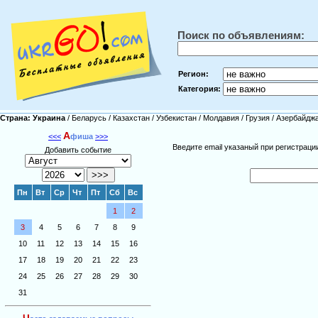
Поиск по объявлениям:
Регион:
Категория:
Страна:
Украина
/
Беларусь
/
Казахстан
/
Узбекистан
/
Молдавия
/
Грузия
/
Азербайдж
А
<<<
фиша
>>>
Введите email указаный при регистрац
Добавить событие
Пн
Вт
Ср
Чт
Пт
Сб
Вс
1
2
3
4
5
6
7
8
9
10
11
12
13
14
15
16
17
18
19
20
21
22
23
24
25
26
27
28
29
30
31