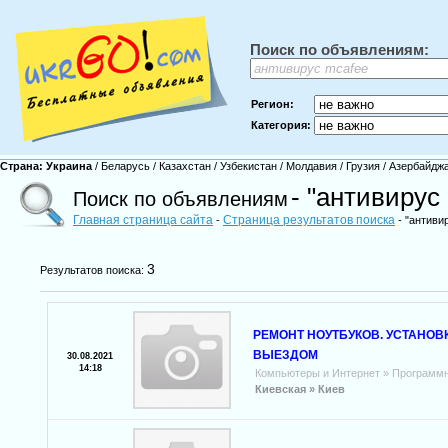
Поиск по объявлениям:
Регион:
Категория:
Страна:
Украина
/
Беларусь
/
Казахстан
/
Узбекистан
/
Молдавия
/
Грузия
/
Азербайдж
- "антивирус
Поиск по объявлениям
Главная страница сайта
Страница результатов поиска
-
- "антиви
3
Результатов поиска:
РЕМОНТ НОУТБУКОВ. УСТАНО
ВЫЕЗДОМ
30.08.2021
14:18
Компьютеры и Интернет
»
Программн
Киевская »
Киев