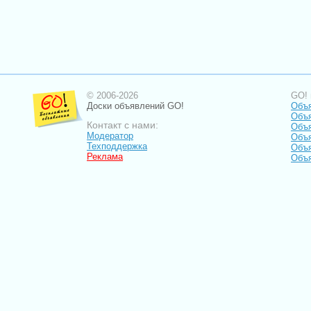
© 2006-2026
GO! 
Доски объявлений GO!
Объя
Объ
Контакт с нами:
Объя
Модератор
Объя
Техподдержка
Объя
Реклама
Объя