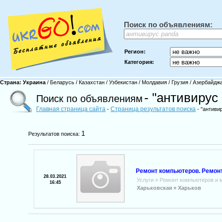
Поиск по объявлениям:
Регион:
Категория:
Страна:
Украина
/
Беларусь
/
Казахстан
/
Узбекистан
/
Молдавия
/
Грузия
/
Азербайдж
- "антивирус
Поиск по объявлениям
Главная страница сайта
Страница результатов поиска
-
- "антиви
1
Результатов поиска:
Ремонт компьютеров. Ремонт
28.03.2021
Услуги
»
Ремонт компьютеров и 
16:45
Харьковская »
Харьков