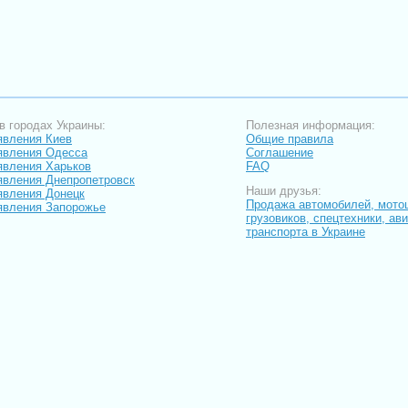
в городах Украины:
Полезная информация:
вления Киев
Общие правила
явления Одесса
Соглашение
вления Харьков
FAQ
вления Днепропетровск
Наши друзья:
вления Донецк
Продажа автомобилей, мото
вления Запорожье
грузовиков, спецтехники, ав
транспорта в Украине