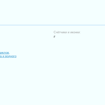
Счётчики и иконки:
//
циклов,
иа и водного