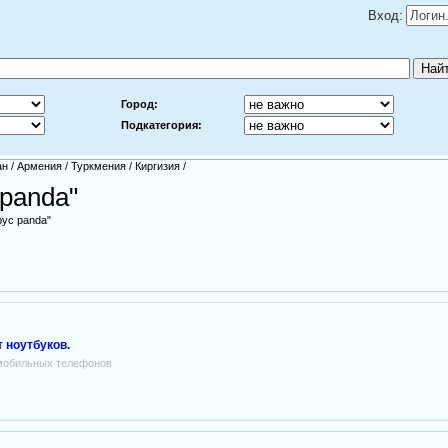
Вход:
Город:
Подкатегория:
ан
/
Армения
/
Туркмения
/
Киргизия
/
 panda"
рус panda"
 ноутбуков.
мобильных телефонов