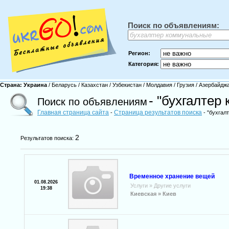
Поиск по объявлениям:
Регион:
Категория:
Страна:
Украина
/
Беларусь
/
Казахстан
/
Узбекистан
/
Молдавия
/
Грузия
/
Азербайдж
- "бухгалтер
Поиск по объявлениям
Главная страница сайта
Страница результатов поиска
-
- "бухгал
2
Результатов поиска:
Временное хранение вещей
01.08.2026
Услуги
»
Другие услуги
19:38
Киевская »
Киев