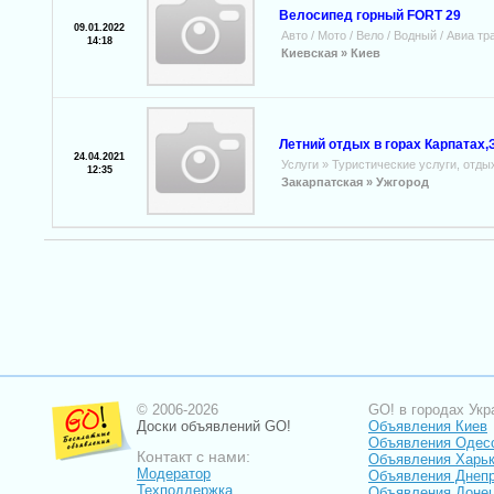
Велосипед горный FORT 29
09.01.2022
Авто / Мото / Вело / Водный / Авиа т
14:18
Киевская »
Киев
Летний отдых в горах Карпатах,З
24.04.2021
Услуги
»
Туристические услуги, отды
12:35
Закарпатская »
Ужгород
© 2006-2026
GO! в городах Укр
Доски объявлений GO!
Объявления Киев
Объявления Одес
Контакт с нами:
Объявления Харь
Модератор
Объявления Днепр
Техподдержка
Объявления Доне