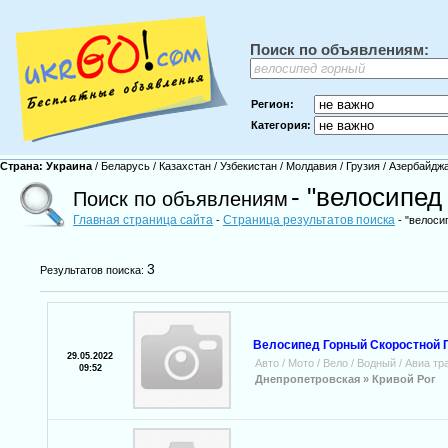
Поиск по объявлениям:
Регион:
Категория:
Страна:
Украина
/
Беларусь
/
Казахстан
/
Узбекистан
/
Молдавия
/
Грузия
/
Азербайдж
- "велосипед
Поиск по объявлениям
Главная страница сайта
Страница результатов поиска
-
- "велоси
3
Результатов поиска:
Велосипед Горный Скоростной 
29.05.2022
Авто / Мото / Вело / Водный / Авиа т
09:52
Днепропетровская »
Кривой Рог