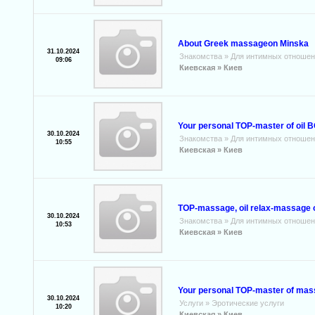
About Greek massageon Minska
31.10.2024
Знакомства
»
Для интимных отношен
09:06
Киевская »
Киев
Your personal ТОР-master of oil
30.10.2024
Знакомства
»
Для интимных отношен
10:55
Киевская »
Киев
ТОР-massage, oil rеІах-massage 
30.10.2024
Знакомства
»
Для интимных отношен
10:53
Киевская »
Киев
Your personal ТОР-master of ma
30.10.2024
Услуги
»
Эротические услуги
10:20
Киевская »
Киев