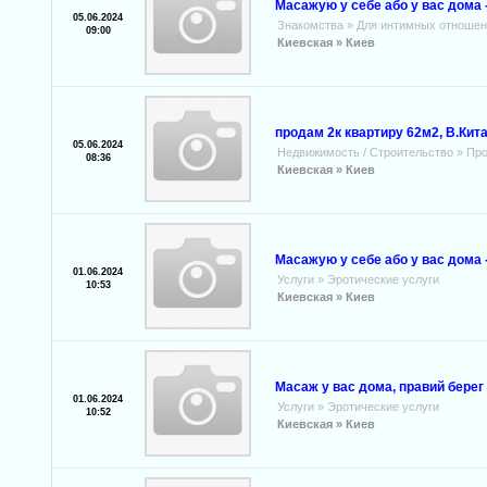
Масажую у себе або у вас дома 
05.06.2024
Знакомства
»
Для интимных отношен
09:00
Киевская »
Киев
продам 2к квартиру 62м2, В.Кита
05.06.2024
Недвижимость / Строительство
»
Про
08:36
Киевская »
Киев
Масажую у себе або у вас дома 
01.06.2024
Услуги
»
Эротические услуги
10:53
Киевская »
Киев
Масаж у вас дома, правий берег
01.06.2024
Услуги
»
Эротические услуги
10:52
Киевская »
Киев