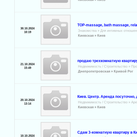
ТОР-massage, bath massage, rеІ
30.10.2024
Знакомства
»
Для интимных отношен
10:19
Киевская »
Киев
продаю трехкомнатную квартир
21.10.2024
Недвижимость / Строительство
»
Про
15:49
Днепропетровская »
Кривой Рог
Киев. Центр. Аренда посуточно,
20.10.2024
Недвижимость / Строительство
»
Аре
13:14
Киевская »
Киев
Сдам 3-комнатную квартиру в К
10.10.2024