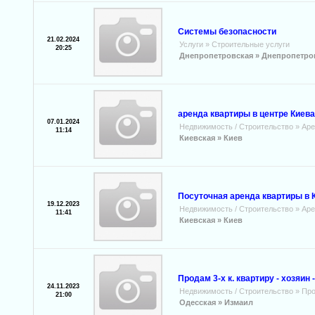
Системы безопасности
21.02.2024
Услуги
»
Строительные услуги
20:25
Днепропетровская »
Днепропетро
аренда квартиры в центре Киев
07.01.2024
Недвижимость / Строительство
»
Аре
11:14
Киевская »
Киев
Посуточная аренда квартиры в К
19.12.2023
Недвижимость / Строительство
»
Аре
11:41
Киевская »
Киев
Продам 3-х к. квартиру - хозяин 
24.11.2023
Недвижимость / Строительство
»
Про
21:00
Одесская »
Измаил