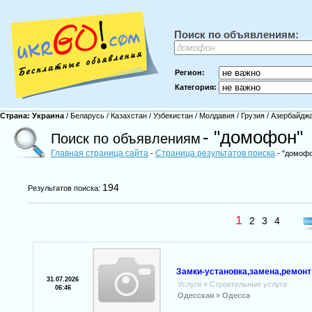
Поиск по объявлениям:
Регион:
Категория:
Страна:
Украина
/
Беларусь
/
Казахстан
/
Узбекистан
/
Молдавия
/
Грузия
/
Азербайдж
- "домофон"
Поиск по объявлениям
Главная страница сайта
Страница результатов поиска
-
- "домоф
194
Результатов поиска:
1
2
3
4
Замки-установка,замена,ремонт
31.07.2026
Услуги
»
Строительные услуги
06:46
Одесская »
Одесса