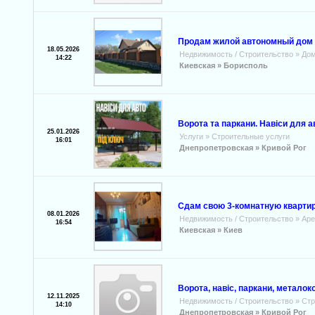
Продам жилой автономный дом 
18.05.2026
Недвижимость / Строительство
»
Дом
14:22
Киевская »
Борисполь
Ворота та паркани. Навіси для а
25.01.2026
Услуги
»
Строительные услуги
16:01
Днепропетровская »
Кривой Рог
Сдам свою 3-комнатную квартир
08.01.2026
Недвижимость / Строительство
»
Аре
16:54
Киевская »
Киев
Ворота, навіс, паркани, металоко
12.11.2025
Недвижимость / Строительство
»
Стр
14:10
Днепропетровская »
Кривой Рог