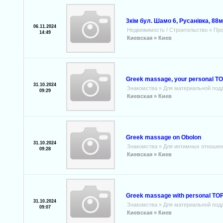
3кім бул. Шамо 6, Русанівка, 88м
06.11.2024
Недвижимость / Строительство
»
Про
14:49
Киевская »
Киев
Greek massage, your personal Т
31.10.2024
Знакомства
»
Для материальной под
09:29
Киевская »
Киев
Greek massage on Obolon
31.10.2024
Знакомства
»
Для интимных отношен
09:28
Киевская »
Киев
Greek massage with personal ТО
31.10.2024
Знакомства
»
Для материальной под
09:07
Киевская »
Киев