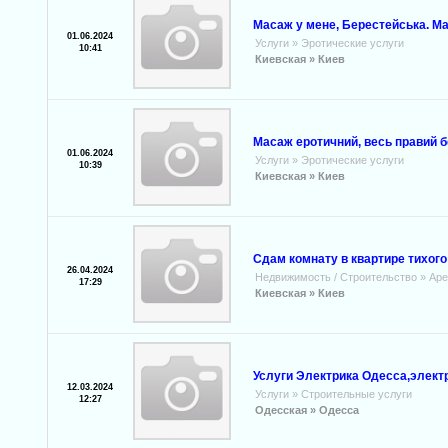
Масаж у мене, Берестейська. Ма
01.06.2024
Услуги
»
Эротические услуги
10:41
Киевская »
Киев
Масаж еротичний, весь правий б
01.06.2024
Услуги
»
Эротические услуги
10:39
Киевская »
Киев
Сдам комнату в квартире тихого
26.04.2024
Недвижимость / Строительство
»
Аре
17:29
Киевская »
Киев
Услуги Электрика Одесса,элект
12.03.2024
Услуги
»
Строительные услуги
12:27
Одесская »
Одесса