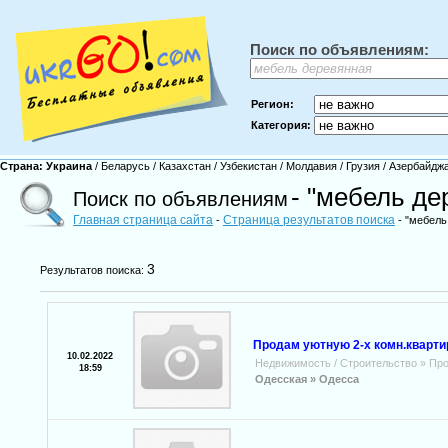
Поиск по объявлениям:
Регион:
Категория:
Страна:
Украина
/
Беларусь
/
Казахстан
/
Узбекистан
/
Молдавия
/
Грузия
/
Азербайдж
- "мебель де
Поиск по объявлениям
Главная страница сайта
Страница результатов поиска
-
- "мебель
3
Результатов поиска:
Продам уютную 2-х комн.кварти
10.02.2022
Недвижимость / Строительство
»
Про
18:59
Одесская »
Одесса