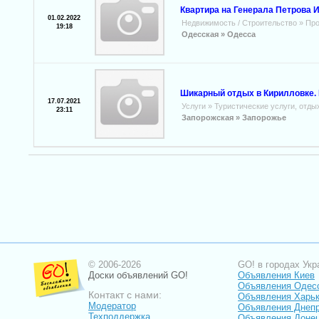
Квартира на Генерала Петрова 
01.02.2022
Недвижимость / Строительство
»
Про
19:18
Одесская »
Одесса
Шикарный отдых в Кирилловке. 
17.07.2021
Услуги
»
Туристические услуги, отды
23:11
Запорожская »
Запорожье
© 2006-2026
GO! в городах Укр
Доски объявлений GO!
Объявления Киев
Объявления Одес
Контакт с нами:
Объявления Харь
Модератор
Объявления Днепр
Техподдержка
Объявления Доне