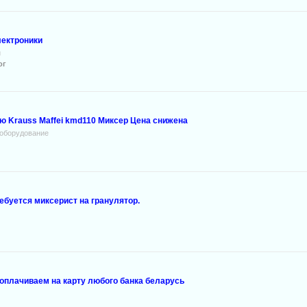
лектроники
и
ог
 Krauss Maffei kmd110 Миксер Цена снижена
оборудование
ебуется миксерист на гранулятор.
 оплачиваем на карту любого банка беларусь