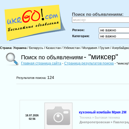
Поиск по объявлениям:
Регион:
Категория:
Страна:
Украина
/
Беларусь
/
Казахстан
/
Узбекистан
/
Молдавия
/
Грузия
/
Азербайдж
- "миксер"
Поиск по объявлениям
Главная страница сайта
Страница результатов поиска
-
- "миксер
124
Результатов поиска:
кухонный комбайн Мрия 2М
18.07.2026
Техника
»
Бытовая техника
02:56
Днепропетровская »
Павлогра