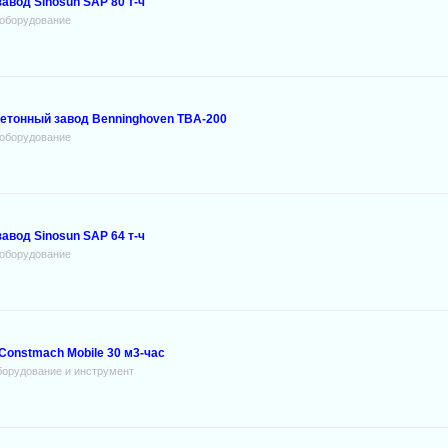
вод Sinosun SAP 80 т-ч
оборудование
етонный завод Benninghoven TBA-200
оборудование
вод Sinosun SAP 64 т-ч
оборудование
onstmach Mobile 30 м3-час
борудование и инструмент