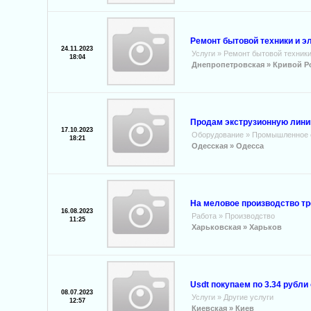
Ремонт бытовой техники и э
24.11.2023
Услуги
»
Ремонт бытовой техник
18:04
Днепропетровская »
Кривой Р
Продам экструзионную линию
17.10.2023
Оборудование
»
Промышленное 
18:21
Одесская »
Одесса
На меловое производство тр
16.08.2023
Работа
»
Производство
11:25
Харьковская »
Харьков
Usdt покупаем по 3.34 рубли
08.07.2023
Услуги
»
Другие услуги
12:57
Киевская »
Киев