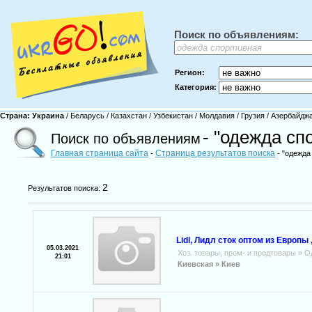
Поиск по объявлениям:
Регион:
Категория:
Страна:
Украина
/
Беларусь
/
Казахстан
/
Узбекистан
/
Молдавия
/
Грузия
/
Азербайдж
- "одежда сп
Поиск по объявлениям
Главная страница сайта
Страница результатов поиска
-
- "одежда
2
Результатов поиска:
Lidl, Лидл сток оптом из Европы 
05.03.2021
Хоз. товары, пром- и продтовары
»
О
21:01
Киевская »
Киев