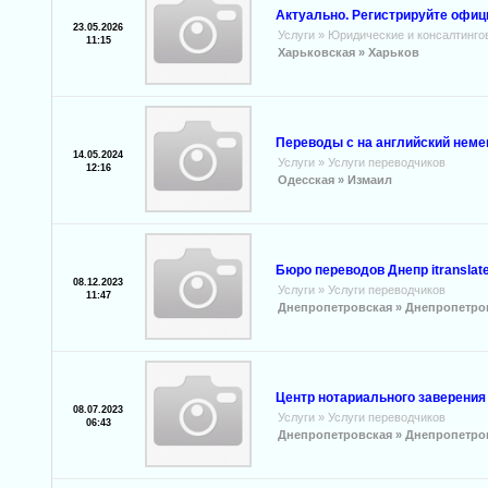
Актуально. Регистрируйте офиц
23.05.2026
Услуги
»
Юридические и консалтинго
11:15
Харьковская »
Харьков
Переводы с на английский неме
14.05.2024
Услуги
»
Услуги переводчиков
12:16
Одесская »
Измаил
Бюро переводов Днепр itranslate
08.12.2023
Услуги
»
Услуги переводчиков
11:47
Днепропетровская »
Днепропетро
Центр нотариального заверения
08.07.2023
Услуги
»
Услуги переводчиков
06:43
Днепропетровская »
Днепропетро