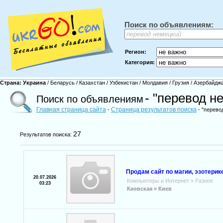
Поиск по объявлениям:
Регион:
Категория:
Страна:
Украина
/
Беларусь
/
Казахстан
/
Узбекистан
/
Молдавия
/
Грузия
/
Азербайдж
- "перевод н
Поиск по объявлениям
Главная страница сайта
Страница результатов поиска
-
- "перево
27
Результатов поиска:
Продам сайт по магии, эзотерик
20.07.2026
Компьютеры и Интернет
»
Разное
03:23
Киевская »
Киев