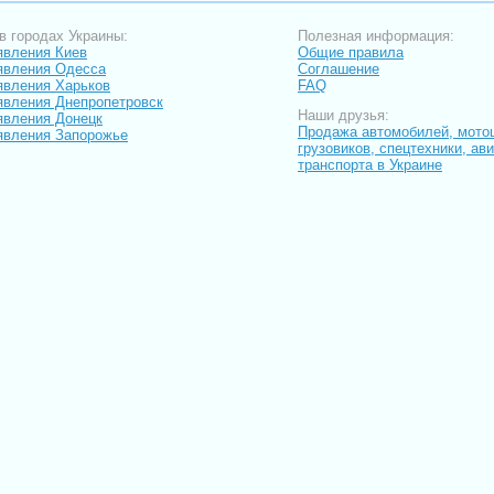
в городах Украины:
Полезная информация:
вления Киев
Общие правила
явления Одесса
Соглашение
вления Харьков
FAQ
вления Днепропетровск
Наши друзья:
вления Донецк
Продажа автомобилей, мото
вления Запорожье
грузовиков, спецтехники, ав
транспорта в Украине