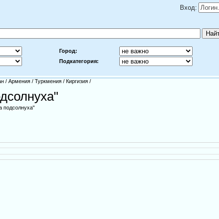
Вход:
Город:
Подкатегория:
ан
/
Армения
/
Туркмения
/
Киргизия
/
одсолнуха"
а подсолнуха"