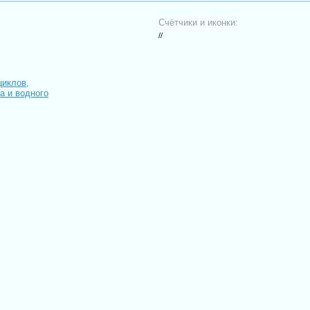
Счётчики и иконки:
//
циклов,
иа и водного