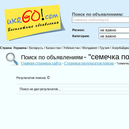
Поиск по объявлениям:
Регион:
Категория:
Страна:
Украина
/
Беларусь
/
Казахстан
/
Узбекистан
/
Молдавия
/
Грузия
/
Азербайдж
- "семечка п
Поиск по объявлениям
Главная страница сайта
Страница результатов поиска
-
- "семечк
0
Результатов поиска:
Поиск не дал результатов...