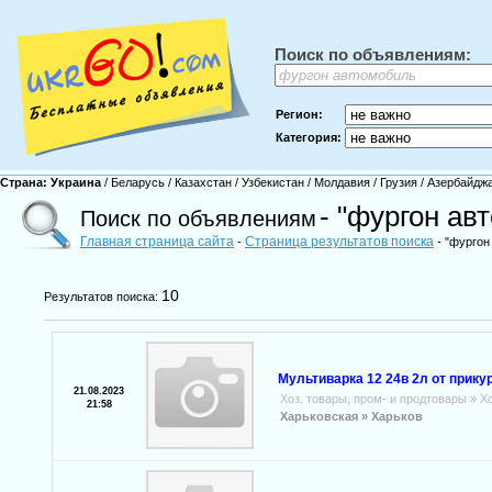
Поиск по объявлениям:
Регион:
Категория:
Страна:
Украина
/
Беларусь
/
Казахстан
/
Узбекистан
/
Молдавия
/
Грузия
/
Азербайдж
- "фургон ав
Поиск по объявлениям
Главная страница сайта
Страница результатов поиска
-
- "фургон
10
Результатов поиска:
Мультиварка 12 24в 2л от прик
21.08.2023
Хоз. товары, пром- и продтовары
»
Х
21:58
Харьковская »
Харьков