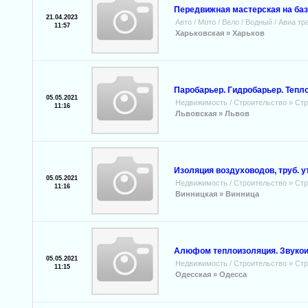
Передвижная мастерская на баз
21.04.2023
Авто / Мото / Вело / Водный / Авиа т
11:57
Харьковская »
Харьков
Паробарьер. Гидробарьер. Теп
05.05.2021
Недвижимость / Строительство
»
Стр
11:16
Львовская »
Львов
Изоляция воздуховодов, труб. 
05.05.2021
Недвижимость / Строительство
»
Стр
11:16
Винницкая »
Винница
Алюфом теплоизоляция. Звукои
05.05.2021
Недвижимость / Строительство
»
Стр
11:15
Одесская »
Одесса