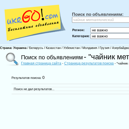
Поиск по объявлениям:
Регион:
Категория:
Страна:
Украина
/
Беларусь
/
Казахстан
/
Узбекистан
/
Молдавия
/
Грузия
/
Азербайдж
- "чайник ме
Поиск по объявлениям
Главная страница сайта
Страница результатов поиска
-
- "чайник
0
Результатов поиска:
Поиск не дал результатов...