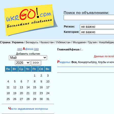
Поиск по объявлениям:
Регион:
Категория:
Страна:
Украина
/
Беларусь
/
Казахстан
/
Узбекистан
/
Молдавия
/
Грузия
/
Азербайдж
А
<<<
фиша
>>>
Главная/
Афиша
/...
Добавить событие
Данные по всей
Р
азделы:
Все,
Концерты/Шоу,
Клубы и ноч
Пн
Вт
Ср
Чт
Пт
Сб
Вс
1
2
3
4
5
6
7
8
9
10
11
12
13
14
15
16
17
18
19
20
21
22
23
24
25
26
27
28
29
30
31
Ч
асто задаваемые вопросы