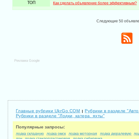
ТОП
Как сделать объявление более эффективным?
Следующие 50 объявл
Реклама Google
Главные рубрики UkrGo.COM
Рубрики в разделе "Авто
|
Рубрики в разделе "Лодки, катера. яхты"
Популярные запросы:
лодка складную
лодка омск
лодка моторная
лодка дюралевую
ло
дон
лодка стеклопластиковая
лодка сибирячка