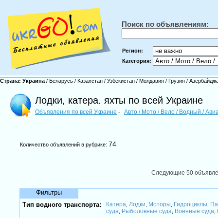
Поиск по объявлениям:
Регион:
Категория:
Страна:
Украина
/
Беларусь
/
Казахстан
/
Узбекистан
/
Молдавия
/
Грузия
/
Азербайдж
Лодки, катера. яхты по всей Украине
Объявления по всей Украине
Авто / Мото / Вело / Водный / Ав
-
74
Количество объявлений в рубрике:
Следующие 50 объявл
Фильтры
Тип водного транспорта:
Катера
Лодки
Моторы
Гидроциклы
Па
,
,
,
,
суда
Рыболовные суда
Военные суда
,
,
,