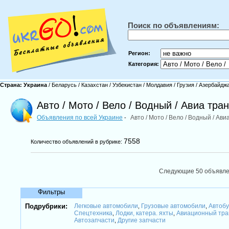
Поиск по объявлениям:
Регион:
Категория:
Страна:
Украина
/
Беларусь
/
Казахстан
/
Узбекистан
/
Молдавия
/
Грузия
/
Азербайдж
Авто / Мото / Вело / Водный / Авиа тра
Объявления по всей Украине
Авто / Мото / Вело / Водный / Ав
-
7558
Количество объявлений в рубрике:
Следующие 50 объявл
Фильтры
Подрубрики:
Легковые автомобили
Грузовые автомобили
Автобу
,
,
Спецтехника
Лодки, катера. яхты
Авиационный тра
,
,
Автозапчасти
Другие запчасти
,