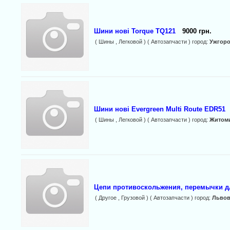
Шини нові Torque TQ121
9000 грн.
( Шины , Легковой ) ( Автозапчасти ) город:
Ужгор
Шини нові Evergreen Multi Route EDR51
( Шины , Легковой ) ( Автозапчасти ) город:
Житом
Цепи противоскольжения, перемычки дл
( Другое , Грузовой ) ( Автозапчасти ) город:
Льво