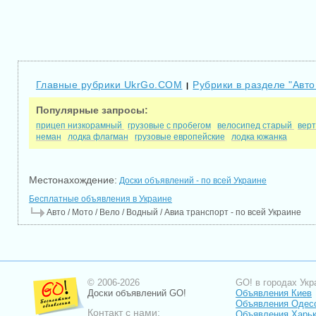
Главные рубрики UkrGo.COM
Рубрики в разделе "Авто
|
Популярные запросы:
прицеп низкорамный
грузовые с пробегом
велосипед старый
вер
неман
лодка флагман
грузовые европейские
лодка южанка
Местонахождение:
Доски объявлений - по всей Украине
Бесплатные объявления в Украине
Авто / Мото / Вело / Водный / Авиа транспорт - по всей Украине
© 2006-2026
GO! в городах Укр
Доски объявлений GO!
Объявления Киев
Объявления Одес
Контакт с нами:
Объявления Харь