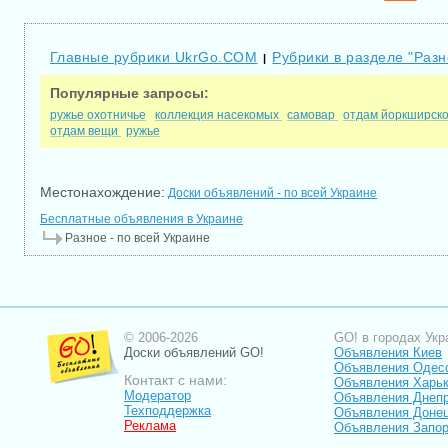
Главные рубрики UkrGo.COM
Рубрики в разделе "Разн
|
Популярные запросы:
ружье охотничье
коллекция насекомых
самовар
отдам йоркширск
отдам вещи
ружье
Местонахождение:
Доски объявлений - по всей Украине
Бесплатные объявления в Украине
Разное - по всей Украине
© 2006-2026
GO! в городах Укр
Доски объявлений GO!
Объявления Киев
Объявления Одес
Контакт с нами:
Объявления Харь
Модератор
Объявления Днепр
Техподдержка
Объявления Доне
Реклама
Объявления Запо