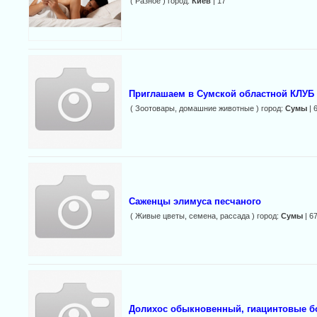
( Разное ) город:
Киев
| 17
Приглашаем в Сумской областной КЛУ
( Зоотовары, домашние животные ) город:
Сумы
| 
Саженцы элимуса песчаного
( Живые цветы, семена, рассада ) город:
Сумы
| 6
Долихос обыкновенный, гиацинтовые б