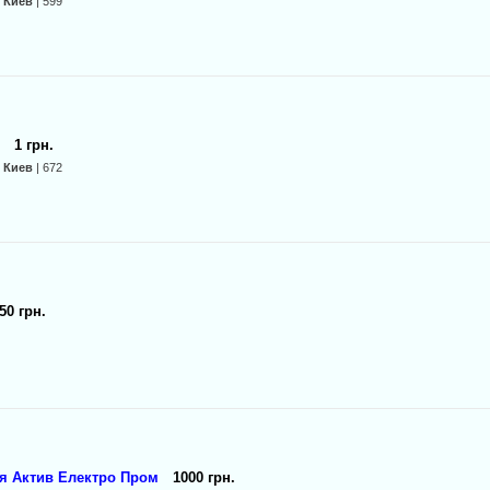
:
Киев
| 599
н
1 грн.
:
Киев
| 672
50 грн.
я Актив Електро Пром
1000 грн.