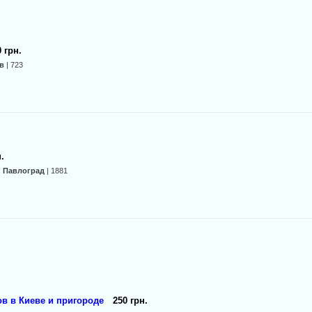
 грн.
в
| 723
.
:
Павлоград
| 1881
в в Киеве и пригороде
250 грн.