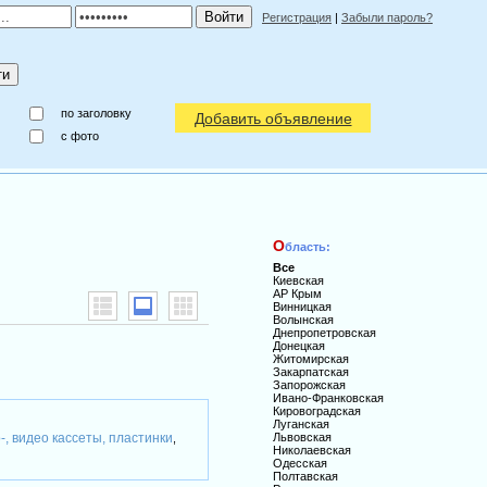
Регистрация
|
Забыли пароль?
по заголовку
Добавить объявление
c фото
О
бласть:
Все
Киевская
АР Крым
Винницкая
Волынская
Днепропетровская
Донецкая
Житомирская
Закарпатская
Запорожская
Ивано-Франковская
Кировоградская
Луганская
-, видео кассеты, пластинки
Львовская
,
Николаевская
Одесская
Полтавская