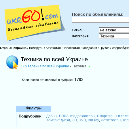
Поиск по объявлениям:
Регион:
Категория:
Страна:
Украина
/
Беларусь
/
Казахстан
/
Узбекистан
/
Молдавия
/
Грузия
/
Азербайдж
Техника по всей Украине
Объявления по всей Украине
Техника
-
1793
Количество объявлений в рубрике:
Фильтры
Подрубрики:
Дроны, БПЛА, квадрокоптеры
Смартфоны и тел
,
Компакт диски, CD, DVD, Blu-ray
Фототовары, ча
,