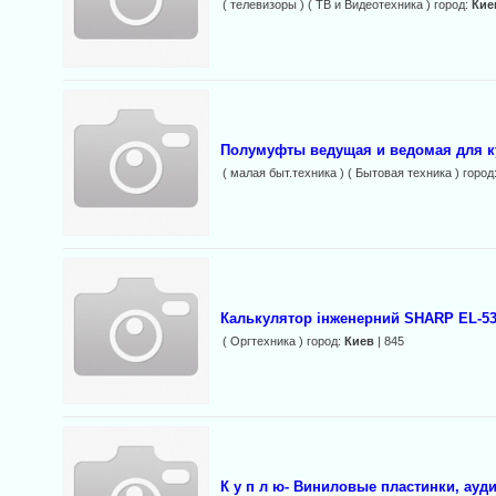
( телевизоры ) ( ТВ и Видеотехника ) город:
Кие
Полумуфты ведущая и ведомая для 
( малая быт.техника ) ( Бытовая техника ) город
Калькулятор інженерний SHARP EL-5
( Оргтехника ) город:
Киев
| 845
К у п л ю- Виниловые пластинки, ауди