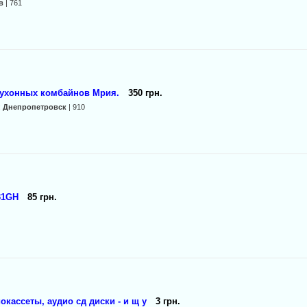
в
| 761
кухонных комбайнов Мрия.
350 грн.
:
Днепропетровск
| 910
31GH
85 грн.
окассеты, аудио сд диски - и щ у
3 грн.