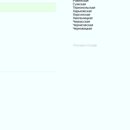
Ровенская
Сумская
Тернопольская
Харьковская
Херсонская
Хмельницкая
Черкасская
Черниговская
Черновицкая
Реклама Google