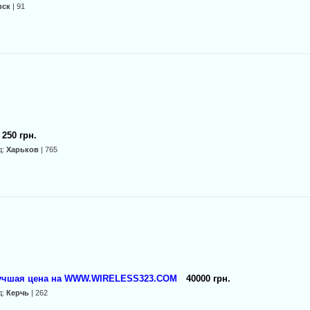
вск
| 91
250 грн.
д:
Харьков
| 765
лучшая цена на WWW.WIRELESS323.COM
40000 грн.
д:
Керчь
| 262