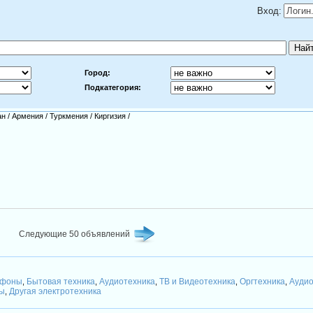
Вход:
Город:
Подкатегория:
ан
/
Армения
/
Туркмения
/
Киргизия
/
Следующие 50 объявлений
ефоны
Бытовая техника
Аудиотехника
ТВ и Видеотехника
Оргтехника
Аудио
,
,
,
,
,
сы
Другая электротехника
,