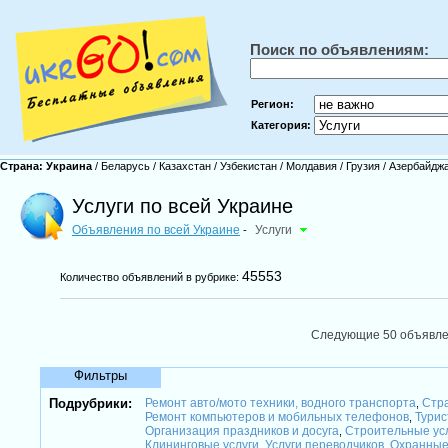
Поиск по объявлениям:
Регион:
Категория:
Страна:
Украина
/
Беларусь
/
Казахстан
/
Узбекистан
/
Молдавия
/
Грузия
/
Азербайдж
Услуги по всей Украине
Объявления по всей Украине
Услуги
-
45553
Количество объявлений в рубрике:
Следующие 50 объявл
Фильтры
Подрубрики:
Ремонт авто/мото техники, водного транспорта
Стра
,
Ремонт компьютеров и мобильных телефонов
Турис
,
Организация праздников и досуга
Строительные ус
,
Клининговые услуги
Услуги переводчиков
Охранные
,
,