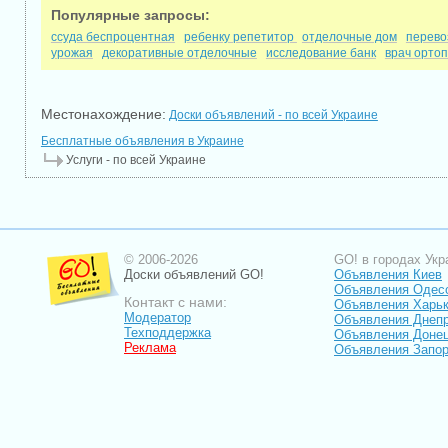
Популярные запросы:
ссуда беспроцентная
ребенку репетитор
отделочные дом
перево
урожая
декоративные отделочные
исследование банк
врач орто
Местонахождение:
Доски объявлений - по всей Украине
Бесплатные объявления в Украине
Услуги - по всей Украине
© 2006-2026
GO! в городах Укр
Доски объявлений GO!
Объявления Киев
Объявления Одес
Контакт с нами:
Объявления Харь
Модератор
Объявления Днепр
Техподдержка
Объявления Доне
Реклама
Объявления Запо