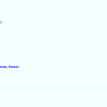
32
атив, банкет