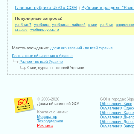
Главные рубрики UkrGo.COM
Рубрики в разделе "Разн
|
Популярные запросы:
учебник 7
учебники
учебник английский
книги
учебник
энциклоп
старые
учебник русского
Местонахождение:
Доски объявлений - по всей Украине
Бесплатные объявления в Украине
Разное - по всей Украине
Книги, журналы - по всей Украине
© 2006-2026
GO! в городах Укр
Доски объявлений GO!
Объявления Киев
Объявления Одес
Контакт с нами:
Объявления Харь
Модератор
Объявления Днепр
Техподдержка
Объявления Доне
Реклама
Объявления Запо