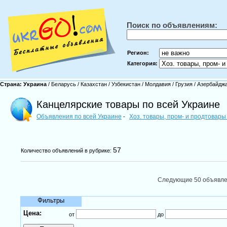
Поиск по объявлениям:
Регион:
Категория:
Страна:
Украина
/
Беларусь
/
Казахстан
/
Узбекистан
/
Молдавия
/
Грузия
/
Азербайдж
Канцелярские товары по всей Украине
Объявления по всей Украине
Хоз. товары, пром- и продтовар
-
57
Количество объявлений в рубрике:
Следующие 50 объявл
Фильтры
Цена:
от
до