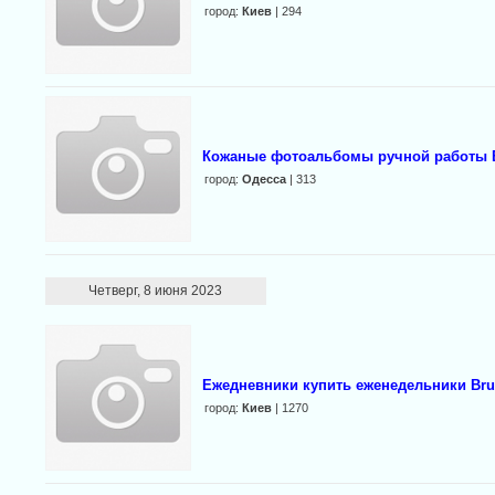
город:
Киев
| 294
Кожаные фотоальбомы ручной работы 
город:
Одесса
| 313
Четверг, 8 июня 2023
Ежедневники купить еженедельники Bru
город:
Киев
| 1270