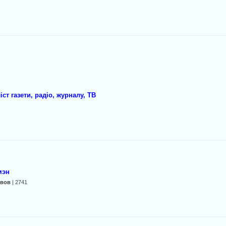
ст газети, радіо, журналу, ТВ
мэн
вов
| 2741