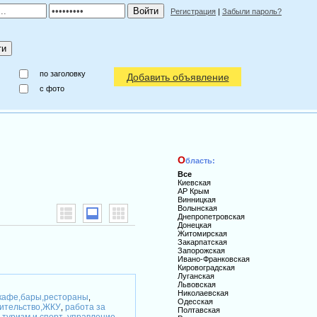
Регистрация
|
Забыли пароль?
по заголовку
Добавить объявление
c фото
О
бласть:
Все
Киевская
АР Крым
Винницкая
Волынская
Днепропетровская
Донецкая
Житомирская
Закарпатская
Запорожская
Ивано-Франковская
Кировоградская
Луганская
Львовская
Николаевская
кафе,бары,рестораны
,
Одесская
ительство,ЖКУ
работа за
,
Полтавская