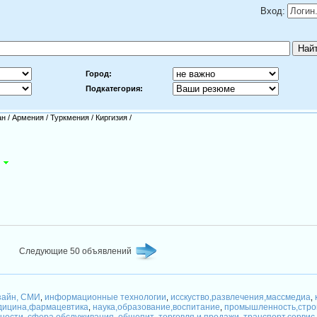
Вход:
Город:
Подкатегория:
ан
/
Армения
/
Туркмения
/
Киргизия
/
Следующие 50 объявлений
зайн, СМИ
информационные технологии
исскуство,развлечения,массмедиа
,
,
,
дицина,фармацевтика
наука,образование,воспитание
промышленность,стро
,
,