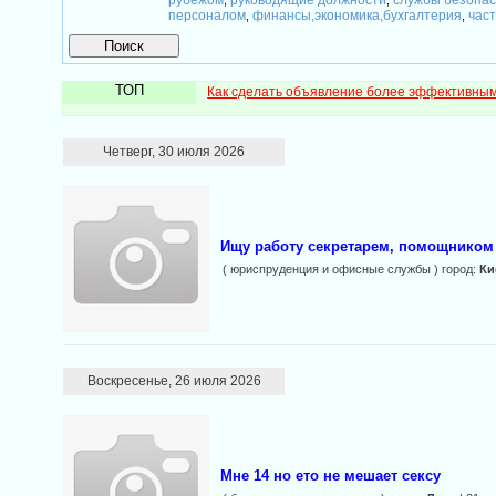
рубежом
руководящие должности
службы безопа
,
,
персоналом
финансы,экономика,бухгалтерия
час
,
,
ТОП
Как сделать объявление более эффективны
Четверг, 30 июля 2026
Ищу работу секретарем, помощником
( юриспруденция и офисные службы ) город:
Ки
Воскресенье, 26 июля 2026
Мне 14 но ето не мешает сексу