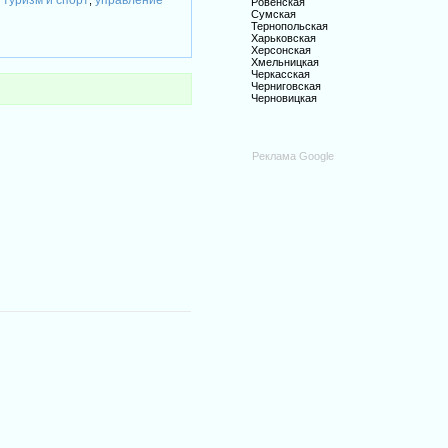
туризм и спорт
управление
,
,
Ровенская
Сумская
Тернопольская
Харьковская
Херсонская
Хмельницкая
Черкасская
Черниговская
Черновицкая
Реклама Google