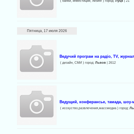
( банки, инвестиции, лизинг ) город:
Луцк
| 21
Пятница, 17 июля 2026
Ведучий програм на радіо, TV, журналі
( дизайн, СМИ ) город:
Львов
| 2612
Ведущий, конферансье, тамада, шоу-
( исскуство,развлечения,массмедиа ) город:
Ль