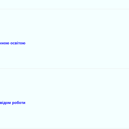
ичною освітою
свідом роботи