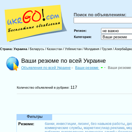
Поиск по объявлениям:
Регион:
Категория:
Страна:
Украина
/
Беларусь
/
Казахстан
/
Узбекистан
/
Молдавия
/
Грузия
/
Азербайдж
Ваши резюме по всей Украине
Объявления по всей Украине
Ваши резюме
-
Ваши резюме
-
117
Количество объявлений в рубрике:
Фильтры
Резюме:
банки, инвестиции, лизинг
без навыков работы
ди
,
,
коммерческие службы
маркетинг,пиар,реклама
ме
,
,