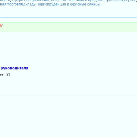
сности
сфера обслуживания, общепит
торговля и продажи
транспорт,сервис
,
,
,
тная торговля,склады
юриспруденция и офисные службы
,
м?
 руководителя
ев
| 23