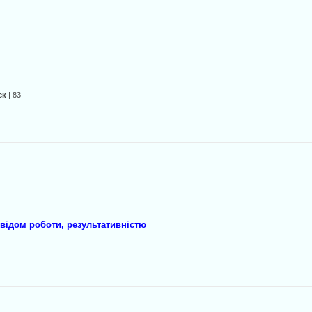
ск
| 83
відом роботи, результативністю