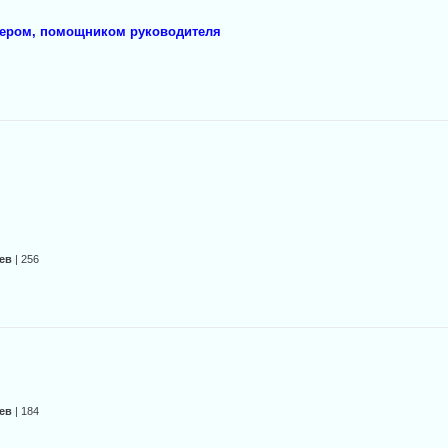
жером, помощником руководителя
ев
| 256
ев
| 184