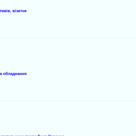
ивів, візиток
на обладнання