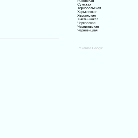
Ровенская
Сумская
Тернопольская
Харьковская
Херсонская
Хмельницкая
Черкасская
Черниговская
Черновицкая
Реклама Google