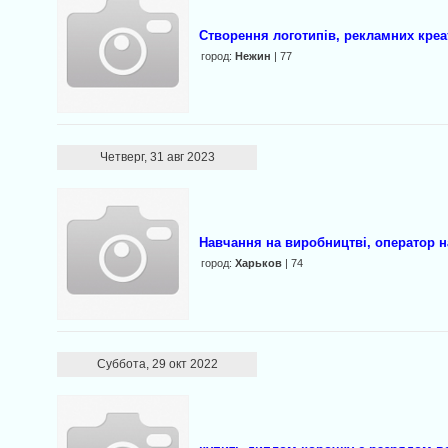
Створення логотипів, рекламних креат
город:
Нежин
| 77
Четверг, 31 авг 2023
Навчання на виробництві, оператор 
город:
Харьков
| 74
Суббота, 29 окт 2022