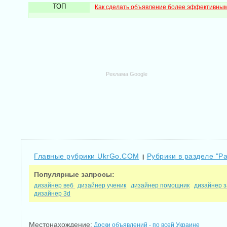
ТОП
Как сделать объявление более эффективны
Реклама Google
Главные рубрики UkrGo.COM
Рубрики в разделе "Р
|
Популярные запросы:
дизайнер веб
дизайнер ученик
дизайнер помощник
дизайнер з
дизайнер 3d
Местонахождение:
Доски объявлений - по всей Украине