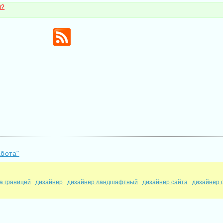
м?
абота"
а границей
дизайнер
дизайнер ландшафтный
дизайнер сайта
дизайнер 