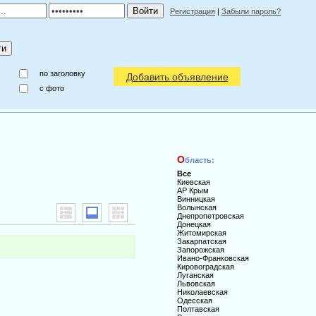
Регистрация
|
Забыли пароль?
по заголовку
Добавить объявление
c фото
О
бласть:
Все
Киевская
АР Крым
Винницкая
Волынская
Днепропетровская
Донецкая
Житомирская
Закарпатская
Запорожская
Ивано-Франковская
Кировоградская
Луганская
Львовская
Николаевская
Одесская
Полтавская