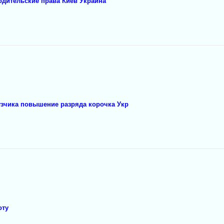
одительские права Киев Украина
узчика повышение разряда корочка Укр
оту