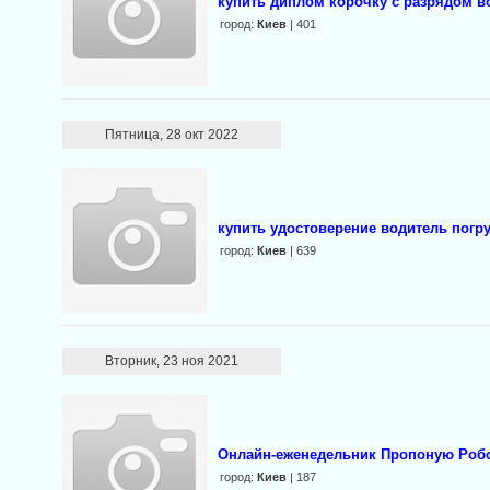
купить диплом корочку с разрядом в
город:
Киев
| 401
Пятница, 28 окт 2022
купить удостоверение водитель погр
город:
Киев
| 639
Вторник, 23 ноя 2021
Онлайн-еженедельник Пропоную Роб
город:
Киев
| 187