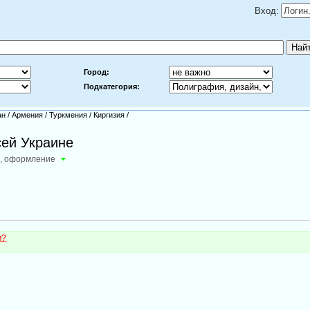
Вход:
Город:
Подкатегория:
ан
/
Армения
/
Туркмения
/
Киргизия
/
сей Украине
н, оформление
м?