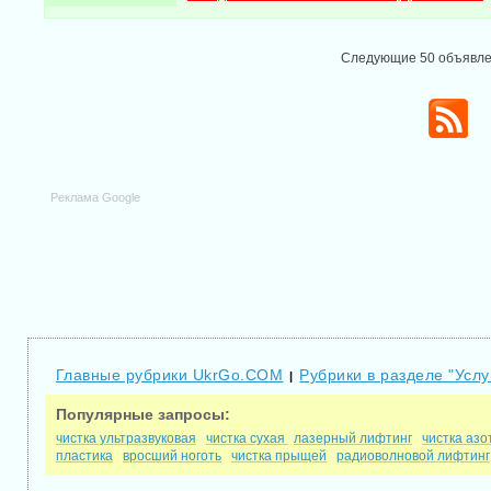
Следующие 50 объявл
Реклама Google
Главные рубрики UkrGo.COM
Рубрики в разделе "Услу
|
Популярные запросы:
чистка ультразвуковая
чистка сухая
лазерный лифтинг
чистка аз
пластика
вросший ноготь
чистка прыщей
радиоволновой лифтинг