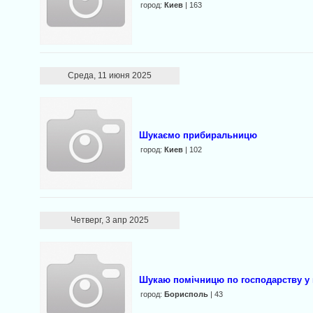
город:
Киев
| 163
Среда, 11 июня 2025
Шукаємо прибиральницю
город:
Киев
| 102
Четверг, 3 апр 2025
Шукаю помічницю по господарству у 
город:
Борисполь
| 43