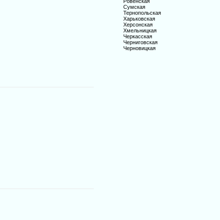
Ровенская
Сумская
Тернопольская
Харьковская
Херсонская
Хмельницкая
Черкасская
Черниговская
Черновицкая