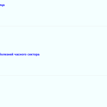
ица
болезней часного сектора