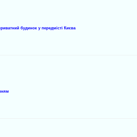
иватний будинок у передмісті Києва
нням