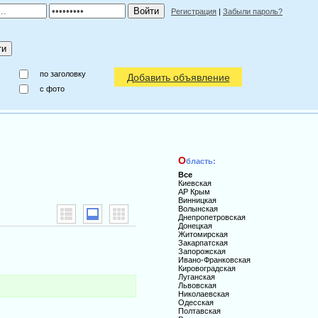
Регистрация
|
Забыли пароль?
по заголовку
Добавить объявление
c фото
О
бласть:
Все
Киевская
АР Крым
Винницкая
Волынская
Днепропетровская
Донецкая
Житомирская
Закарпатская
Запорожская
Ивано-Франковская
Кировоградская
Луганская
Львовская
Николаевская
Одесская
Полтавская