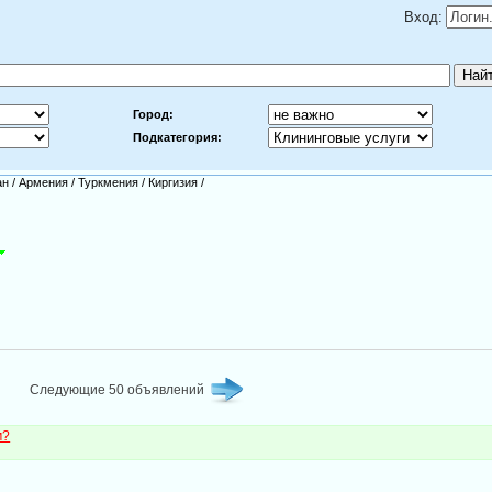
Вход:
Город:
Подкатегория:
ан
/
Армения
/
Туркмения
/
Киргизия
/
Следующие 50 объявлений
м?