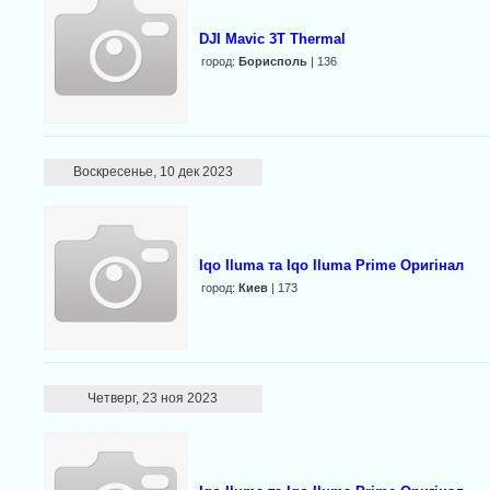
DJI Мaviс 3Т Тhеrmаl
город:
Борисполь
| 136
Воскресенье, 10 дек 2023
Iqo Iluma та Iqo Iluma Prime Оригінал
город:
Киев
| 173
Четверг, 23 ноя 2023