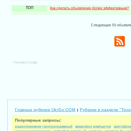
ТОП
Как сделать объявление более эффективным?
Следующие 50 объявл
Реклама Google
Главные рубрики UkrGo.COM
Рубрики в разделе "Техн
|
Популярные запросы:
радиоприемник трехпрограммный
микрофон компьютер
диктофон