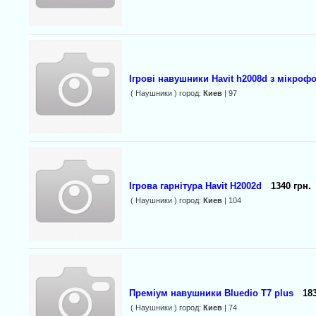
Ігрові навушники Havit h2008d з мікроф
( Наушники ) город:
Киев
| 97
Ігрова гарнітура Havit H2002d
1340 грн.
( Наушники ) город:
Киев
| 104
Преміум навушники Bluedio T7 plus
183
( Наушники ) город:
Киев
| 74