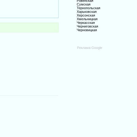
Ровенская
Сумская
Тернопольская
Харьковская
Херсонская
Хмельницкая
Черкасская
Черниговская
Черновицкая
Реклама Google