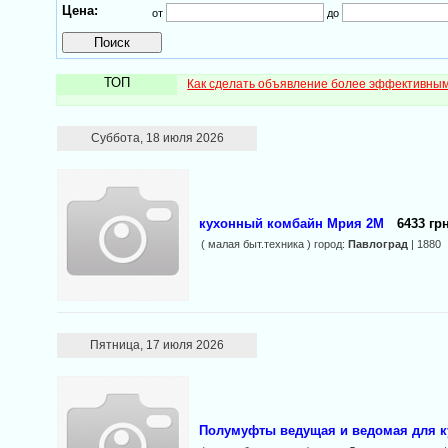
Цена:
от
до
ТОП
Как сделать объявление более эффективны
Суббота, 18 июля 2026
кухонный комбайн Мрия 2М
6433 грн
( малая быт.техника ) город:
Павлоград
| 1880
Пятница, 17 июля 2026
Полумуфты ведущая и ведомая для 