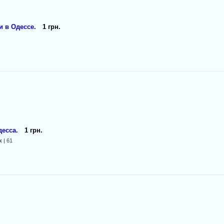
и в Одессе.
1 грн.
есса.
1 грн.
к
| 61