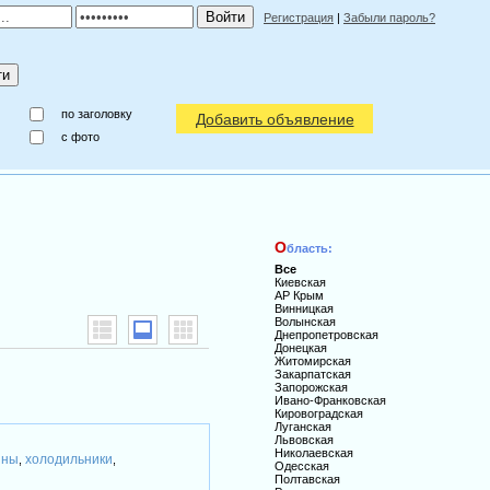
Регистрация
|
Забыли пароль?
по заголовку
Добавить объявление
c фото
О
бласть:
Все
Киевская
АР Крым
Винницкая
Волынская
Днепропетровская
Донецкая
Житомирская
Закарпатская
Запорожская
Ивано-Франковская
Кировоградская
Луганская
Львовская
Николаевская
ины
холодильники
,
,
Одесская
Полтавская