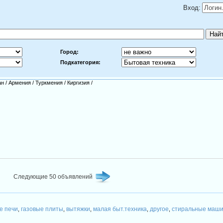
Вход:
Город:
Подкатегория:
ан
/
Армения
/
Туркмения
/
Киргизия
/
Следующие 50 объявлений
е печи
газовые плиты
вытяжки
малая быт.техника
другое
стиральные маш
,
,
,
,
,