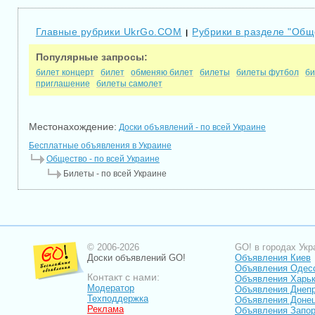
Главные рубрики UkrGo.COM
Рубрики в разделе "Общ
|
Популярные запросы:
билет концерт
билет
обменяю билет
билеты
билеты футбол
би
приглашение
билеты самолет
Местонахождение:
Доски объявлений - по всей Украине
Бесплатные объявления в Украине
Общество - по всей Украине
Билеты - по всей Украине
© 2006-2026
GO! в городах Укр
Доски объявлений GO!
Объявления Киев
Объявления Одес
Контакт с нами:
Объявления Харь
Модератор
Объявления Днепр
Техподдержка
Объявления Доне
Реклама
Объявления Запо