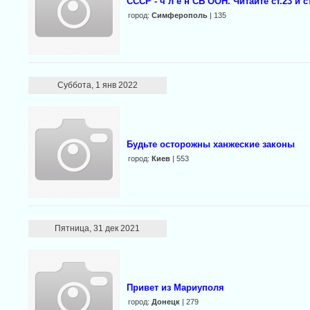
СССР - ч л е н СБ ООН. Читайте ст.23 и с
город:
Симферополь
| 135
Суббота, 1 янв 2022
Будьте осторожны ханжеские законы
город:
Киев
| 553
Пятница, 31 дек 2021
Привет из Мариуполя
город:
Донецк
| 279