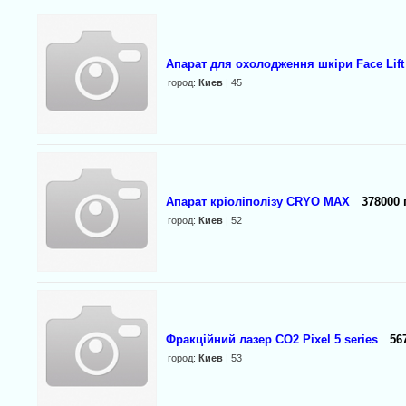
Апарат для охолодження шкіри Face Lift 
город:
Киев
| 45
Апарат кріоліполізу CRYO MAX
378000 
город:
Киев
| 52
Фракційний лазер СО2 Pixel 5 series
56
город:
Киев
| 53