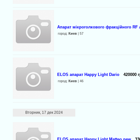
Апарат мікроголкового фракційного RF 
город:
Киев
| 57
ELOS апарат Happy Light Dario
420000 г
город:
Киев
| 46
Вторник, 17 дек 2024
ELOS апарат Happy Light Matteo new
33