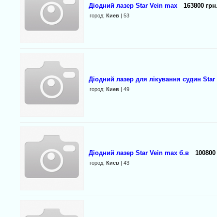
Діодний лазер Star Vein max
163800 грн
город:
Киев
| 53
Діодний лазер для лікування судин Star 
город:
Киев
| 49
Діодний лазер Star Vein max б.в
100800
город:
Киев
| 43