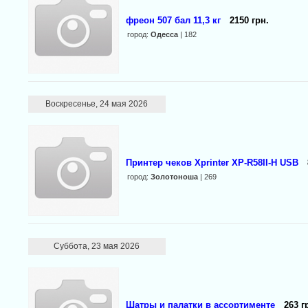
фреон 507 бал 11,3 кг
2150 грн.
город:
Одесса
| 182
Воскресенье, 24 мая 2026
Принтер чеков Xprinter XP-R58II-H USB
город:
Золотоноша
| 269
Суббота, 23 мая 2026
Шатры и палатки в ассортименте
263 г