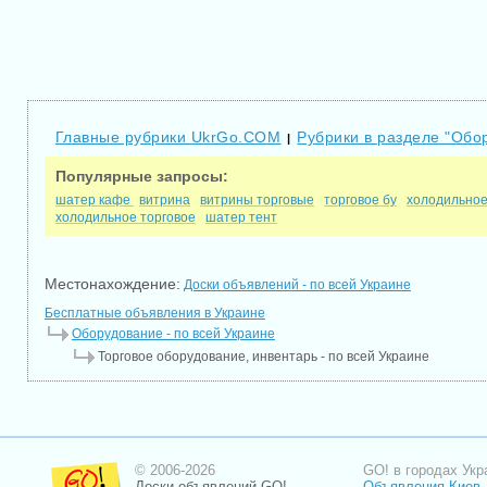
Главные рубрики UkrGo.COM
Рубрики в разделе "Обо
|
Популярные запросы:
шатер кафе
витрина
витрины торговые
торговое бу
холодильное
холодильное торговое
шатер тент
Местонахождение:
Доски объявлений - по всей Украине
Бесплатные объявления в Украине
Оборудование - по всей Украине
Торговое оборудование, инвентарь - по всей Украине
© 2006-2026
GO! в городах Укр
Доски объявлений GO!
Объявления Киев