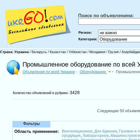
Поиск по объявлениям:
Регион:
Категория:
Страна:
Украина
/
Беларусь
/
Казахстан
/
Узбекистан
/
Молдавия
/
Грузия
/
Азербайдж
Промышленное оборудование по всей 
Объявления по всей Украине
Оборудование
-
Промышленн
-
3428
Количество объявлений в рубрике:
Следующие 50 объявл
Фильтры
Область применения:
Вентиляционное
Для бурения
Газовое и 
,
,
продукция
Лабораторное
Машиностроите
,
,