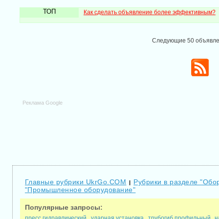
ТОП
Как сделать объявление более эффективным?
Следующие 50 объявл
Реклама Google
Главные рубрики UkrGo.COM
Рубрики в разделе "Обо
|
"Промышленное оборудование"
Популярные запросы:
пресс гидравлический
ударная установка
трубогиб профильный
н